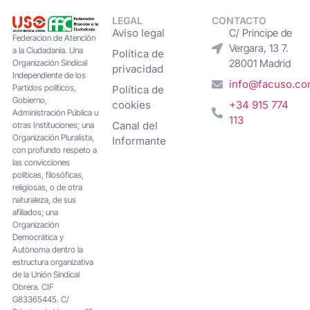
LEGAL
CONTACTO
Aviso legal
C/ Príncipe de
Federacion de Atención
Vergara, 13 7.
a la Ciudadanía. Una
Política de
28001 Madrid
Organización Sindical
privacidad
Independiente de los
info@facuso.c
Partidos políticos,
Política de
Gobierno,
cookies
+34 915 774
Administración Pública u
113
Canal del
otras Instituciones; una
Organización Pluralista,
Informante
con profundo respeto a
las convicciones
políticas, filosóficas,
religiosas, o de otra
naturaleza, de sus
afiliados; una
Organización
Democrática y
Autónoma dentro la
estructura organizativa
de la Unión Sindical
Obrera. CIF
G83365445. C/