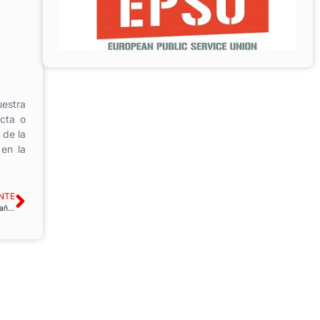
uestra
ecta o
 de la
 en la
NTE
USO acusa al Banco de España de querer seguir empobreciendo a la población española