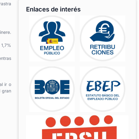
rastra
Enlaces de interés
inere.
n 1,7%
entras
l ir o
l gran