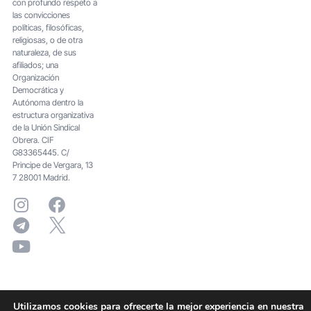
con profundo respeto a
las convicciones
políticas, filosóficas,
religiosas, o de otra
naturaleza, de sus
afiliados; una
Organización
Democrática y
Autónoma dentro la
estructura organizativa
de la Unión Sindical
Obrera. CIF
G83365445. C/
Principe de Vergara, 13
7 28001 Madrid.
Utilizamos cookies para ofrecerte la mejor experiencia en nuestra