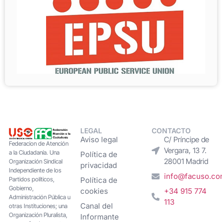
LEGAL
CONTACTO
Aviso legal
C/ Príncipe de
Federacion de Atención
Vergara, 13 7.
a la Ciudadanía. Una
Política de
28001 Madrid
Organización Sindical
privacidad
Independiente de los
info@facuso.c
Partidos políticos,
Política de
Gobierno,
cookies
+34 915 774
Administración Pública u
113
Canal del
otras Instituciones; una
Organización Pluralista,
Informante