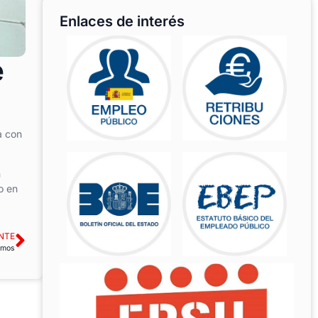
Enlaces de interés
e
a con
n
o en
NTE
emos