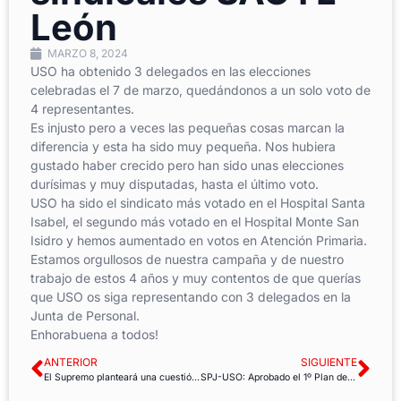
León
MARZO 8, 2024
USO ha obtenido 3 delegados en las elecciones
celebradas el 7 de marzo, quedándonos a un solo voto de
4 representantes.
Es injusto pero a veces las pequeñas cosas marcan la
diferencia y esta ha sido muy pequeña. Nos hubiera
gustado haber crecido pero han sido unas elecciones
durísimas y muy disputadas, hasta el último voto.
USO ha sido el sindicato más votado en el Hospital Santa
Isabel, el segundo más votado en el Hospital Monte San
Isidro y hemos aumentado en votos en Atención Primaria.
Estamos orgullosos de nuestra campaña y de nuestro
trabajo de estos 4 años y muy contentos de que querías
que USO os siga representando con 3 delegados en la
Junta de Personal.
Enhorabuena a todos!
ANTERIOR
SIGUIENTE
El Supremo planteará una cuestión prejudicial al TJUE sobre el modo de aplicar la fijeza en el empleo público
SPJ-USO: Aprobado el 1º Plan de Igualdad de Justicia de Andalucía