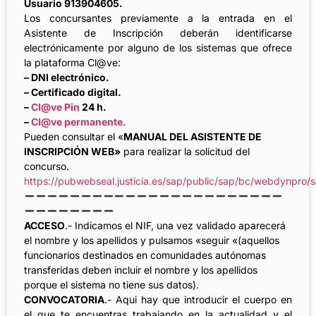
Usuario 913904605.
Los concursantes previamente a la entrada en el
Asistente de Inscripción deberán
identificarse
electrónicamente por alguno de los sistemas que ofrece
la plataforma Cl@ve:
–
DNI electrónico.
–
Certificado digital.
–
Cl@ve Pin
24 h.
–
Cl@ve permanente.
Pueden consultar el «
MANUAL DEL ASISTENTE DE
INSCRIPCIÓN WEB»
para realizar la solicitud del
concurso.
https://pubwebseal.justicia.es/sap/public/sap/bc/webdynpro/
ACCESO
.- Indicamos el NIF, una vez validado aparecerá
el nombre y los apellidos y pulsamos «seguir «(aquellos
funcionarios destinados en comunidades autónomas
transferidas deben incluir el nombre y los apellidos
porque el sistema no tiene sus datos).
CONVOCATORIA
.- Aqui hay que introducir el cuerpo en
el que te encuentras trabajando en la actualidad y el