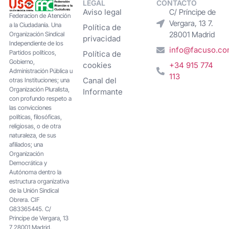
LEGAL
CONTACTO
Aviso legal
C/ Príncipe de
Federacion de Atención
Vergara, 13 7.
a la Ciudadanía. Una
Política de
28001 Madrid
Organización Sindical
privacidad
Independiente de los
info@facuso.c
Partidos políticos,
Política de
Gobierno,
cookies
+34 915 774
Administración Pública u
113
Canal del
otras Instituciones; una
Organización Pluralista,
Informante
con profundo respeto a
las convicciones
políticas, filosóficas,
religiosas, o de otra
naturaleza, de sus
afiliados; una
Organización
Democrática y
Autónoma dentro la
estructura organizativa
de la Unión Sindical
Obrera. CIF
G83365445. C/
Principe de Vergara, 13
7 28001 Madrid.