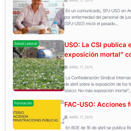
ABRIL 17, 2015
En un comunicado, SPJ-USO en Andalu
por enfermedad del personal de just
(SPJ-USO) inició el pasado...
USO: La CSI publica 
Salud Laboral
exposición mortal” co
ABRIL 17, 2015
La Confederación Sindical Internac
de abril sobre la exposición de los 
tóxico: No más exposición mortal“,.
FAC-USO: Acciones fo
Formación
ABRIL 17, 2015
En BOE de 16 de abril se publica Re