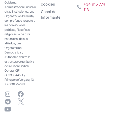
Gobierno,
cookies
+34 915 774
Administración Pública u
113
Canal del
otras Instituciones; una
Organización Pluralista,
Informante
con profundo respeto a
las convicciones
políticas, filosóficas,
religiosas, o de otra
naturaleza, de sus
afiliados; una
Organización
Democrática y
Autónoma dentro la
estructura organizativa
de la Unión Sindical
Obrera. CIF
G83365445. C/
Principe de Vergara, 13
7 28001 Madrid.