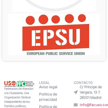
LEGAL
CONTACTO
Aviso legal
C/ Príncipe de
Federacion de Atención
Vergara, 13 7.
a la Ciudadanía. Una
Política de
28001 Madrid
Organización Sindical
privacidad
Independiente de los
info@facuso.c
Partidos políticos,
Política de