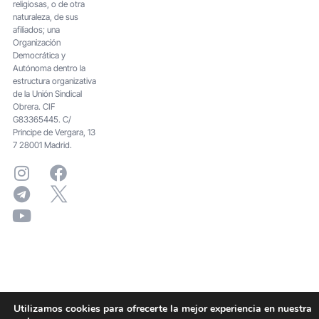
religiosas, o de otra
naturaleza, de sus
afiliados; una
Organización
Democrática y
Autónoma dentro la
estructura organizativa
de la Unión Sindical
Obrera. CIF
G83365445. C/
Principe de Vergara, 13
7 28001 Madrid.
Utilizamos cookies para ofrecerte la mejor experiencia en nuestra