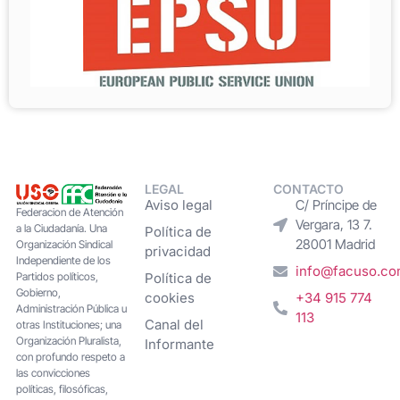
LEGAL
CONTACTO
Aviso legal
C/ Príncipe de
Federacion de Atención
Vergara, 13 7.
a la Ciudadanía. Una
Política de
28001 Madrid
Organización Sindical
privacidad
Independiente de los
info@facuso.c
Partidos políticos,
Política de
Gobierno,
cookies
+34 915 774
Administración Pública u
113
Canal del
otras Instituciones; una
Organización Pluralista,
Informante
con profundo respeto a
las convicciones
políticas, filosóficas,