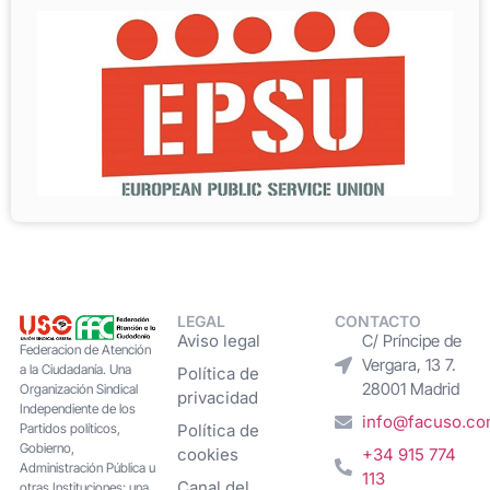
LEGAL
CONTACTO
Aviso legal
C/ Príncipe de
Federacion de Atención
Vergara, 13 7.
a la Ciudadanía. Una
Política de
28001 Madrid
Organización Sindical
privacidad
Independiente de los
info@facuso.c
Partidos políticos,
Política de
Gobierno,
cookies
+34 915 774
Administración Pública u
113
Canal del
otras Instituciones; una