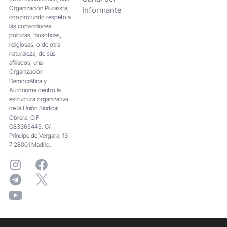
Organización Pluralista,
Informante
con profundo respeto a
las convicciones
políticas, filosóficas,
religiosas, o de otra
naturaleza, de sus
afiliados; una
Organización
Democrática y
Autónoma dentro la
estructura organizativa
de la Unión Sindical
Obrera. CIF
G83365445. C/
Principe de Vergara, 13
7 28001 Madrid.