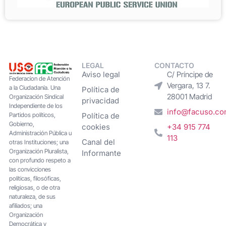
LEGAL
CONTACTO
Aviso legal
C/ Príncipe de
Federacion de Atención
Vergara, 13 7.
a la Ciudadanía. Una
Política de
28001 Madrid
Organización Sindical
privacidad
Independiente de los
info@facuso.c
Partidos políticos,
Política de
Gobierno,
cookies
+34 915 774
Administración Pública u
113
Canal del
otras Instituciones; una
Organización Pluralista,
Informante
con profundo respeto a
las convicciones
políticas, filosóficas,
religiosas, o de otra
naturaleza, de sus
afiliados; una
Organización
Democrática y