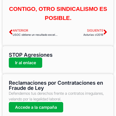
CONTIGO, OTRO SINDICALISMO ES
POSIBLE.
ANTERIOR
SIGUIENTE
USOC obtiene un resultado excelente en las elecciones al Hosp Moisès Broggi de Sant Joan Despí
Asturias cl2019
STOP Agresiones
Ir al enlace
Reclamaciones por Contrataciones en
Fraude de Ley
Defendemos tus derechos frente a contratos irregulares,
velando por la legalidad laboral.
Accede a la campaña