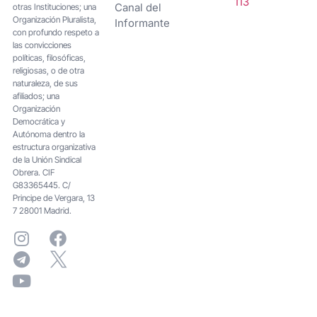
113
Canal del
otras Instituciones; una
Organización Pluralista,
Informante
con profundo respeto a
las convicciones
políticas, filosóficas,
religiosas, o de otra
naturaleza, de sus
afiliados; una
Organización
Democrática y
Autónoma dentro la
estructura organizativa
de la Unión Sindical
Obrera. CIF
G83365445. C/
Principe de Vergara, 13
7 28001 Madrid.