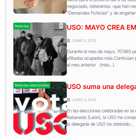
negociado, reiteramos -que han ne
“Demandas Ficticias” y de engañar
USO: MAYO CREA EM
Noticias
JUNIO 3, 2015
Durante el mes de mayo, 117.985 pe
afiliados ocupados más Continúan 
al mes anterior (más…)
USO suma una deleg
Noticias electorales
JUNIO 3, 2015
En las elecciones celebradas en l
Rabanedo (León), la USO ha consegu
la delegada de USO ha obtenido...