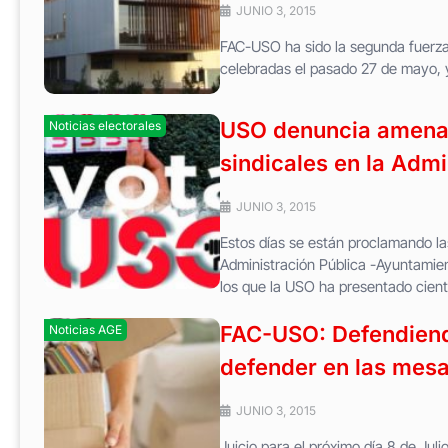
JUNIO 3, 2015
FAC-USO ha sido la segunda fuerza 
celebradas el pasado 27 de mayo, y
USO denuncia amenaz
Noticias electorales
sindicales en la Admi
JUNIO 3, 2015
Estos días se están proclamando la
Administración Pública -Ayuntamien
los que la USO ha presentado cien
FAC-USO: Defendiendo
Noticias AGE
defender en las mesa
JUNIO 3, 2015
Juicio para el próximo día 8 de Jul