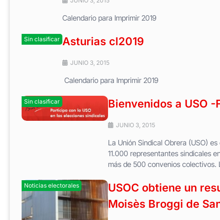
JUNIO 3, 2015
Calendario para Imprimir 20
Asturias cl2019
Sin clasificar
JUNIO 3, 2015
Calendario para Imprimir
Bienvenidos a USO -F
Sin clasificar
JUNIO 3, 2015
La Unión Sindical Obrera (USO) es 
11.000 representantes sindicales e
más de 500 convenios colectivos. L
USOC obtiene un resu
Noticias electorales
Moisès Broggi de San