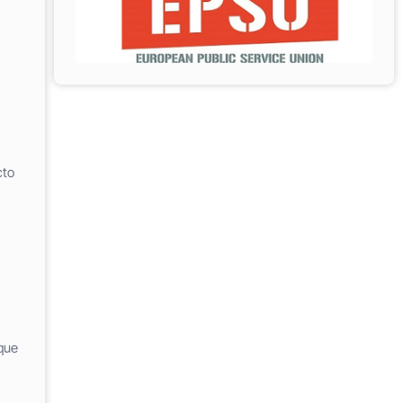
cto
que