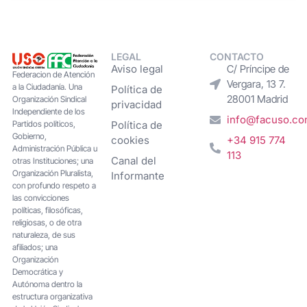
LEGAL
CONTACTO
Aviso legal
C/ Príncipe de
Federacion de Atención
Vergara, 13 7.
a la Ciudadanía. Una
Política de
28001 Madrid
Organización Sindical
privacidad
Independiente de los
info@facuso.c
Partidos políticos,
Política de
Gobierno,
cookies
+34 915 774
Administración Pública u
113
Canal del
otras Instituciones; una
Organización Pluralista,
Informante
con profundo respeto a
las convicciones
políticas, filosóficas,
religiosas, o de otra
naturaleza, de sus
afiliados; una
Organización
Democrática y
Autónoma dentro la
estructura organizativa