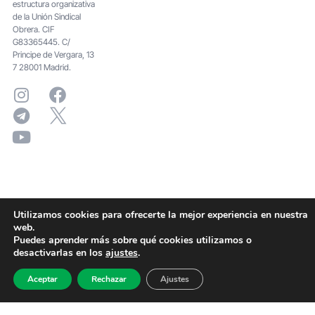
estructura organizativa
de la Unión Sindical
Obrera. CIF
G83365445. C/
Principe de Vergara, 13
7 28001 Madrid.
Utilizamos cookies para ofrecerte la mejor experiencia en nuestra
web.
Puedes aprender más sobre qué cookies utilizamos o
desactivarlas en los
ajustes
.
Aceptar
Rechazar
Ajustes