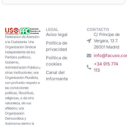
LEGAL
CONTACTO
Aviso legal
C/ Príncipe de
Federacion de Atención
Vergara, 13 7.
a la Ciudadanía. Una
Política de
28001 Madrid
Organización Sindical
privacidad
Independiente de los
info@facuso.c
Partidos políticos,
Política de
Gobierno,
cookies
+34 915 774
Administración Pública u
113
Canal del
otras Instituciones; una
Organización Pluralista,
Informante
con profundo respeto a
las convicciones
políticas, filosóficas,
religiosas, o de otra
naturaleza, de sus
afiliados; una
Organización
Democrática y
Autónoma dentro la