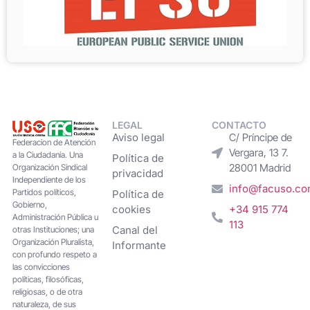
LEGAL
CONTACTO
Aviso legal
C/ Príncipe de
Federacion de Atención
Vergara, 13 7.
a la Ciudadanía. Una
Política de
28001 Madrid
Organización Sindical
privacidad
Independiente de los
info@facuso.c
Partidos políticos,
Política de
Gobierno,
cookies
+34 915 774
Administración Pública u
113
Canal del
otras Instituciones; una
Organización Pluralista,
Informante
con profundo respeto a
las convicciones
políticas, filosóficas,
religiosas, o de otra
naturaleza, de sus