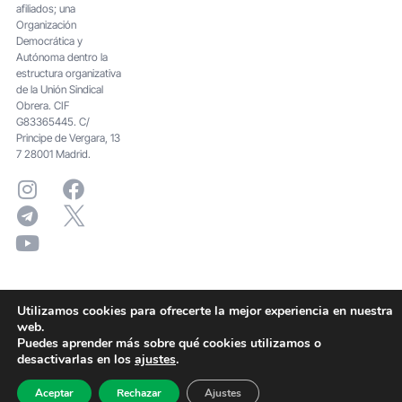
afiliados; una
Organización
Democrática y
Autónoma dentro la
estructura organizativa
de la Unión Sindical
Obrera. CIF
G83365445. C/
Principe de Vergara, 13
7 28001 Madrid.
Utilizamos cookies para ofrecerte la mejor experiencia en nuestra
web.
Puedes aprender más sobre qué cookies utilizamos o
desactivarlas en los
ajustes
.
Aceptar
Rechazar
Ajustes