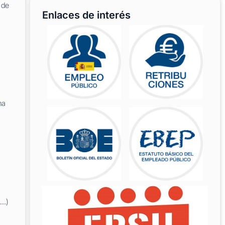
 de
Enlaces de interés
ma
s…)