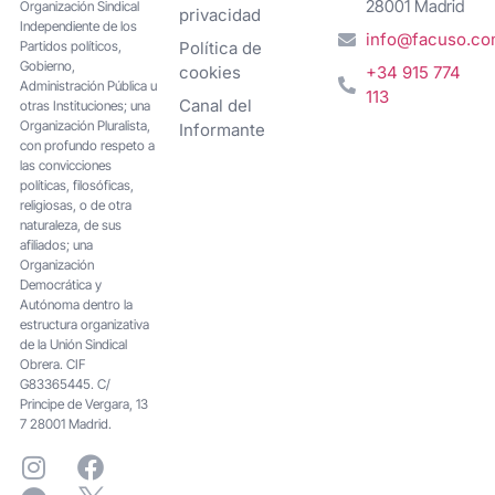
28001 Madrid
Organización Sindical
privacidad
Independiente de los
info@facuso.c
Partidos políticos,
Política de
Gobierno,
cookies
+34 915 774
Administración Pública u
113
Canal del
otras Instituciones; una
Organización Pluralista,
Informante
con profundo respeto a
las convicciones
políticas, filosóficas,
religiosas, o de otra
naturaleza, de sus
afiliados; una
Organización
Democrática y
Autónoma dentro la
estructura organizativa
de la Unión Sindical
Obrera. CIF
G83365445. C/
Principe de Vergara, 13
7 28001 Madrid.