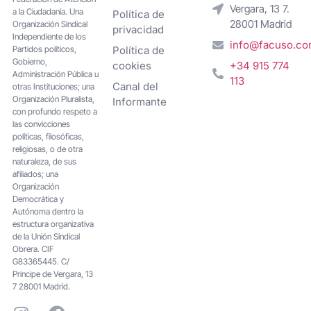
Vergara, 13 7.
a la Ciudadanía. Una
Política de
28001 Madrid
Organización Sindical
privacidad
Independiente de los
info@facuso.c
Partidos políticos,
Política de
Gobierno,
cookies
+34 915 774
Administración Pública u
113
Canal del
otras Instituciones; una
Organización Pluralista,
Informante
con profundo respeto a
las convicciones
políticas, filosóficas,
religiosas, o de otra
naturaleza, de sus
afiliados; una
Organización
Democrática y
Autónoma dentro la
estructura organizativa
de la Unión Sindical
Obrera. CIF
G83365445. C/
Principe de Vergara, 13
7 28001 Madrid.