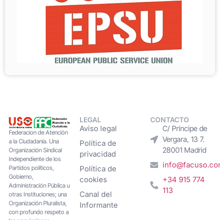
LEGAL
CONTACTO
Aviso legal
C/ Príncipe de
Federacion de Atención
Vergara, 13 7.
a la Ciudadanía. Una
Política de
28001 Madrid
Organización Sindical
privacidad
Independiente de los
info@facuso.c
Partidos políticos,
Política de
Gobierno,
cookies
+34 915 774
Administración Pública u
113
Canal del
otras Instituciones; una
Organización Pluralista,
Informante
con profundo respeto a