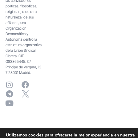
las convicciones
políticas, filosóficas,
religiosas, o de otra
naturaleza, de sus
afiliados; una
Organización
Democrática y
Autónoma dentro la
estructura organizativa
de la Unión Sindical
Obrera. CIF
G83365445. C/
Principe de Vergara, 13
7 28001 Madrid.
Utilizamos cookies para ofrecerte la mejor experiencia en nuestra