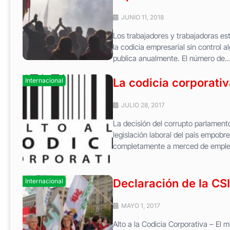
JUNIO 11, 2018
Los trabajadores y trabajadoras es
la codicia empresarial sin control 
publica anualmente. El número de..
La codicia corporativ
Internacional
JULIO 28, 2017
La decisión del corrupto parlamento
legislación laboral del país empobr
completamente a merced de emplead
Declaración de la CS
Internacional
MAYO 1, 2017
Alto a la Codicia Corporativa – El