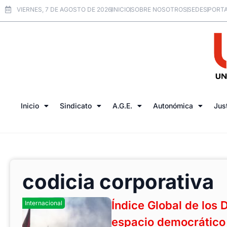
VIERNES, 7 DE AGOSTO DE 2026
INICIO
SOBRE NOSOTROS
SEDES
PORTA
Inicio
Sindicato
A.G.E.
Autonómica
Jus
codicia corporativa
Índice Global de los 
Internacional
espacio democrático 