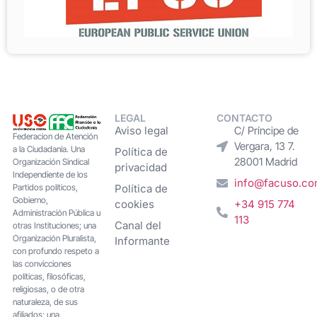
LEGAL
CONTACTO
Aviso legal
C/ Príncipe de
Federacion de Atención
Vergara, 13 7.
a la Ciudadanía. Una
Política de
28001 Madrid
Organización Sindical
privacidad
Independiente de los
info@facuso.c
Partidos políticos,
Política de
Gobierno,
cookies
+34 915 774
Administración Pública u
113
Canal del
otras Instituciones; una
Organización Pluralista,
Informante
con profundo respeto a
las convicciones
políticas, filosóficas,
religiosas, o de otra
naturaleza, de sus
afiliados; una