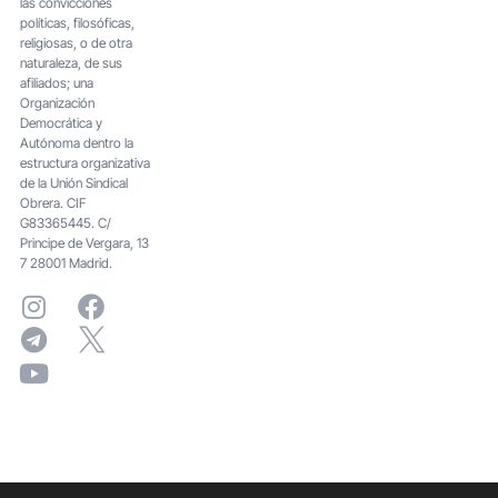
las convicciones
políticas, filosóficas,
religiosas, o de otra
naturaleza, de sus
afiliados; una
Organización
Democrática y
Autónoma dentro la
estructura organizativa
de la Unión Sindical
Obrera. CIF
G83365445. C/
Principe de Vergara, 13
7 28001 Madrid.