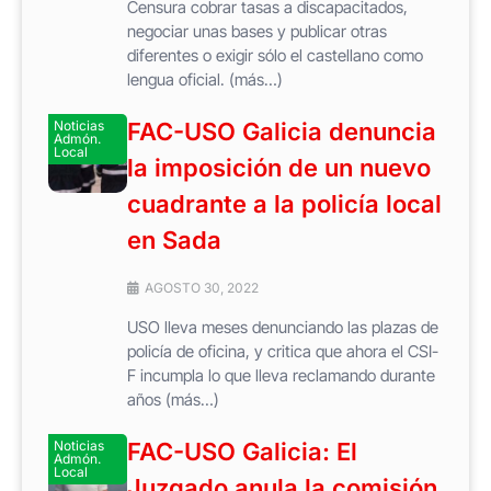
Censura cobrar tasas a discapacitados,
negociar unas bases y publicar otras
diferentes o exigir sólo el castellano como
lengua oficial. (más…)
Noticias
FAC-USO Galicia denuncia
Admón.
Local
la imposición de un nuevo
cuadrante a la policía local
en Sada
AGOSTO 30, 2022
USO lleva meses denunciando las plazas de
policía de oficina, y critica que ahora el CSI-
F incumpla lo que lleva reclamando durante
años (más…)
Noticias
FAC-USO Galicia: El
Admón.
Local
Juzgado anula la comisión