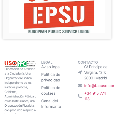
LEGAL
CONTACTO
Aviso legal
C/ Príncipe de
Federacion de Atención
Vergara, 13 7.
a la Ciudadanía. Una
Política de
28001 Madrid
Organización Sindical
privacidad
Independiente de los
info@facuso.c
Partidos políticos,
Política de
Gobierno,
cookies
+34 915 774
Administración Pública u
113
Canal del
otras Instituciones; una
Organización Pluralista,
Informante
con profundo respeto a