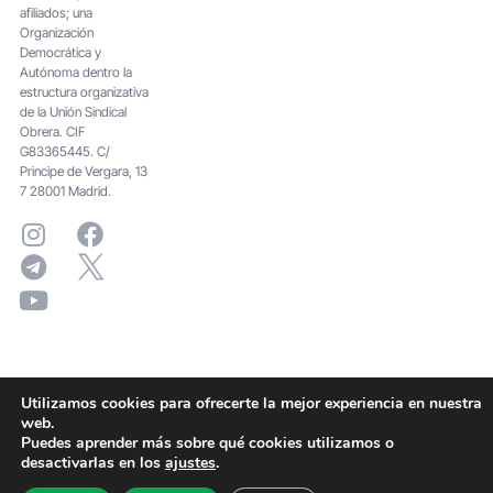
afiliados; una
Organización
Democrática y
Autónoma dentro la
estructura organizativa
de la Unión Sindical
Obrera. CIF
G83365445. C/
Principe de Vergara, 13
7 28001 Madrid.
Utilizamos cookies para ofrecerte la mejor experiencia en nuestra
web.
Puedes aprender más sobre qué cookies utilizamos o
desactivarlas en los
ajustes
.