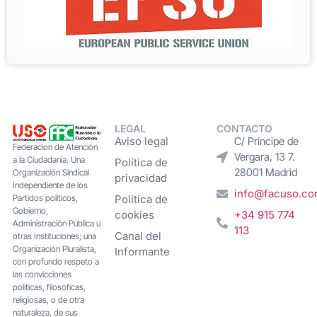
LEGAL
CONTACTO
Aviso legal
C/ Príncipe de
Federacion de Atención
Vergara, 13 7.
a la Ciudadanía. Una
Política de
28001 Madrid
Organización Sindical
privacidad
Independiente de los
info@facuso.c
Partidos políticos,
Política de
Gobierno,
cookies
+34 915 774
Administración Pública u
113
Canal del
otras Instituciones; una
Organización Pluralista,
Informante
con profundo respeto a
las convicciones
políticas, filosóficas,
religiosas, o de otra
naturaleza, de sus