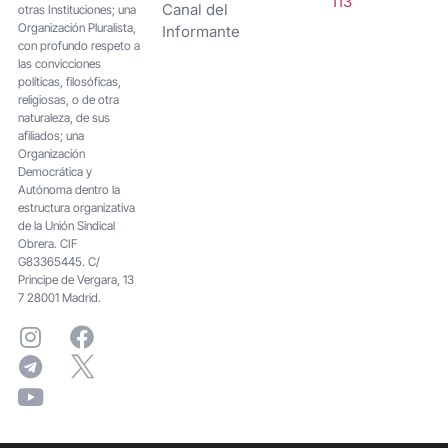
113
Canal del
otras Instituciones; una
Organización Pluralista,
Informante
con profundo respeto a
las convicciones
políticas, filosóficas,
religiosas, o de otra
naturaleza, de sus
afiliados; una
Organización
Democrática y
Autónoma dentro la
estructura organizativa
de la Unión Sindical
Obrera. CIF
G83365445. C/
Principe de Vergara, 13
7 28001 Madrid.