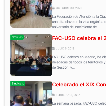
OCTUBRE 30, 2025
La Federación de Atención a la Ciu
una cita clave en la vida orgánica 
aniversario del nacimiento de...
FAC-USO celebra el 2
Noticias
JULIO 6, 2018
FAC-USO celebró en Madrid, los días
delegadas de todos los territorios 
de Gestión, y...
Celebrado el XIX Co
Sindicato
FEBRERO 13, 2017
La semana pasada, FAC-USO celebró