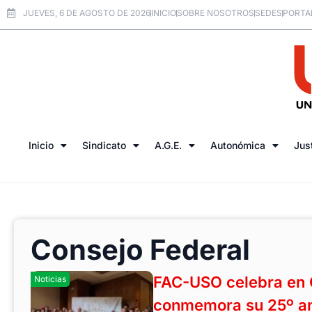
JUEVES, 6 DE AGOSTO DE 2026
INICIO
SOBRE NOSOTROS
SEDES
PORTA
Inicio
Sindicato
A.G.E.
Autonómica
Jus
Consejo Federal
FAC-USO celebra en 
Noticias
conmemora su 25º an