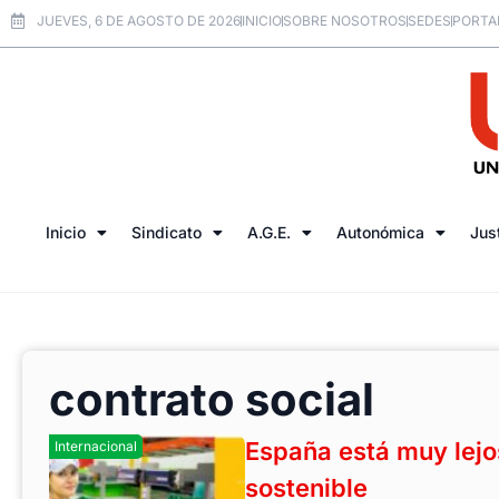
JUEVES, 6 DE AGOSTO DE 2026
INICIO
SOBRE NOSOTROS
SEDES
PORTA
Inicio
Sindicato
A.G.E.
Autonómica
Jus
contrato social
España está muy lejos
Internacional
sostenible