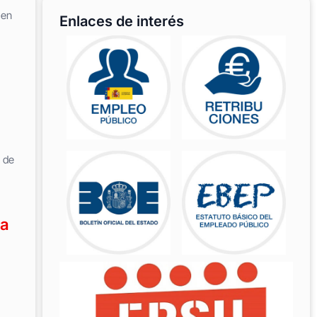
 en
Enlaces de interés
l de
la