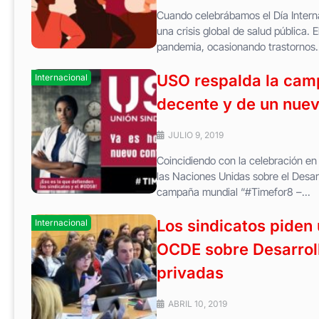
Cuando celebrábamos el Día Interna
una crisis global de salud pública.
pandemia, ocasionando trastornos..
USO respalda la camp
Internacional
decente y de un nuev
JULIO 9, 2019
Coincidiendo con la celebración en N
las Naciones Unidas sobre el Desarr
campaña mundial “#Timefor8 –...
Los sindicatos piden 
Internacional
OCDE sobre Desarrollo
privadas
ABRIL 10, 2019