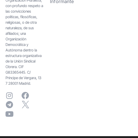
Organización Pluralista,
Informante
con profundo respeto a
las convicciones
políticas, filosóficas,
religiosas, o de otra
naturaleza, de sus
afiliados; una
Organización
Democrática y
Autónoma dentro la
estructura organizativa
de la Unión Sindical
Obrera. CIF
G83365445. C/
Principe de Vergara, 13
7 28001 Madrid.