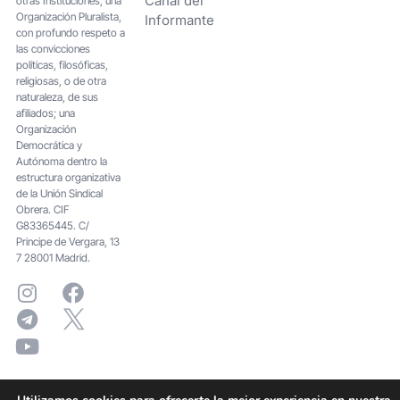
Canal del
otras Instituciones; una
Organización Pluralista,
Informante
con profundo respeto a
las convicciones
políticas, filosóficas,
religiosas, o de otra
naturaleza, de sus
afiliados; una
Organización
Democrática y
Autónoma dentro la
estructura organizativa
de la Unión Sindical
Obrera. CIF
G83365445. C/
Principe de Vergara, 13
7 28001 Madrid.