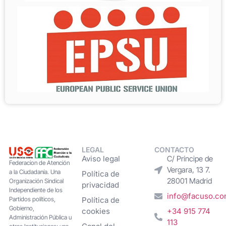
LEGAL
CONTACTO
Aviso legal
C/ Príncipe de
Federacion de Atención
Vergara, 13 7.
a la Ciudadanía. Una
Política de
28001 Madrid
Organización Sindical
privacidad
Independiente de los
info@facuso.c
Partidos políticos,
Política de
Gobierno,
cookies
+34 915 774
Administración Pública u
113