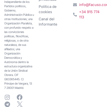
Independiente de los
info@facuso.c
Partidos políticos,
Política de
Gobierno,
cookies
+34 915 774
Administración Pública u
113
Canal del
otras Instituciones; una
Organización Pluralista,
Informante
con profundo respeto a
las convicciones
políticas, filosóficas,
religiosas, o de otra
naturaleza, de sus
afiliados; una
Organización
Democrática y
Autónoma dentro la
estructura organizativa
de la Unión Sindical
Obrera. CIF
G83365445. C/
Principe de Vergara, 13
7 28001 Madrid.