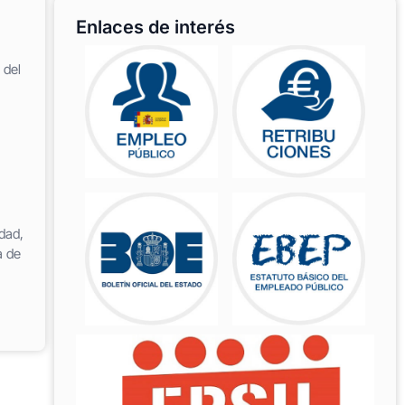
Enlaces de interés
 del
dad,
a de