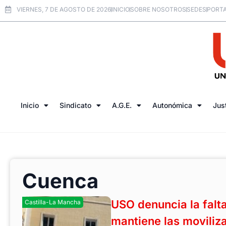
VIERNES, 7 DE AGOSTO DE 2026
INICIO
SOBRE NOSOTROS
SEDES
PORTA
Inicio
Sindicato
A.G.E.
Autonómica
Jus
Cuenca
USO denuncia la falt
Castilla-La Mancha
mantiene las moviliza