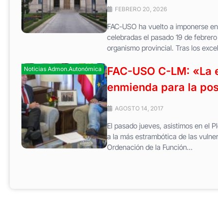
FEBRERO 20, 2026
FAC-USO ha vuelto a imponerse en l
celebradas el pasado 19 de febrero 
organismo provincial. Tras los excel
FAC-USO C-LM: «La e
Noticias Admon.Autonómica
enmienda para la po
AGOSTO 14, 2017
El pasado jueves, asistimos en el P
a la más estrambótica de las vulne
Ordenación de la Función...