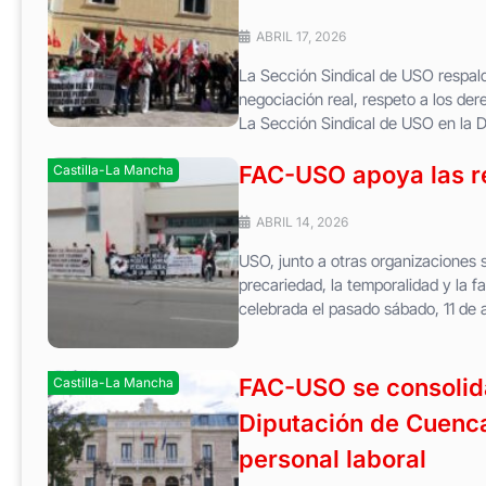
ABRIL 17, 2026
La Sección Sindical de USO respal
negociación real, respeto a los der
La Sección Sindical de USO en la Di
FAC-USO apoya las re
Castilla-La Mancha
ABRIL 14, 2026
USO, junto a otras organizaciones 
precariedad, la temporalidad y la 
celebrada el pasado sábado, 11 de ab
FAC-USO se consolida
Castilla-La Mancha
Diputación de Cuenca
personal laboral