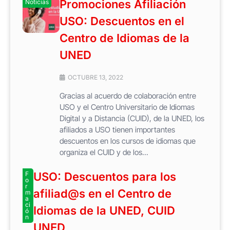
Promociones Afiliación
Noticias
USO: Descuentos en el
Centro de Idiomas de la
UNED
OCTUBRE 13, 2022
Gracias al acuerdo de colaboración entre
USO y el Centro Universitario de Idiomas
Digital y a Distancia (CUID), de la UNED, los
afiliados a USO tienen importantes
descuentos en los cursos de idiomas que
organiza el CUID y de los...
F
USO: Descuentos para los
o
r
afiliad@s en el Centro de
m
a
ci
Idiomas de la UNED, CUID
ó
n
UNED