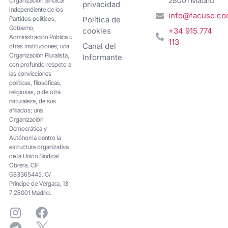
28001 Madrid
Organización Sindical
privacidad
Independiente de los
info@facuso.c
Partidos políticos,
Política de
Gobierno,
cookies
+34 915 774
Administración Pública u
113
Canal del
otras Instituciones; una
Organización Pluralista,
Informante
con profundo respeto a
las convicciones
políticas, filosóficas,
religiosas, o de otra
naturaleza, de sus
afiliados; una
Organización
Democrática y
Autónoma dentro la
estructura organizativa
de la Unión Sindical
Obrera. CIF
G83365445. C/
Principe de Vergara, 13
7 28001 Madrid.