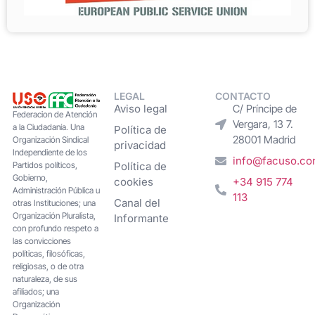
LEGAL
CONTACTO
Aviso legal
C/ Príncipe de
Federacion de Atención
Vergara, 13 7.
a la Ciudadanía. Una
Política de
28001 Madrid
Organización Sindical
privacidad
Independiente de los
info@facuso.c
Partidos políticos,
Política de
Gobierno,
cookies
+34 915 774
Administración Pública u
113
Canal del
otras Instituciones; una
Organización Pluralista,
Informante
con profundo respeto a
las convicciones
políticas, filosóficas,
religiosas, o de otra
naturaleza, de sus
afiliados; una
Organización