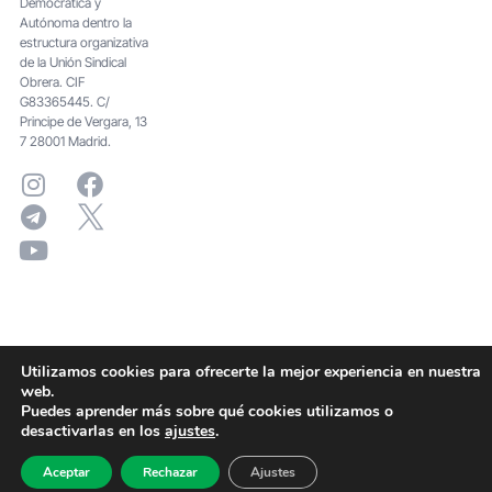
Democrática y
Autónoma dentro la
estructura organizativa
de la Unión Sindical
Obrera. CIF
G83365445. C/
Principe de Vergara, 13
7 28001 Madrid.
Utilizamos cookies para ofrecerte la mejor experiencia en nuestra
web.
Puedes aprender más sobre qué cookies utilizamos o
desactivarlas en los
ajustes
.
Aceptar
Rechazar
Ajustes