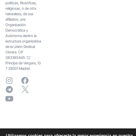
políticas, filosóficas,
religiosas, o de otra
naturaleza, de sus
afiliados; una
Organización
Democrática y
Autónoma dentro la
estructura organizativa
de la Unión Sindical
Obrera. CIF
G83365445. C/
Principe de Vergara, 13
7 28001 Madrid.
Utilizamos cookies para ofrecerte la mejor experiencia en nuestra