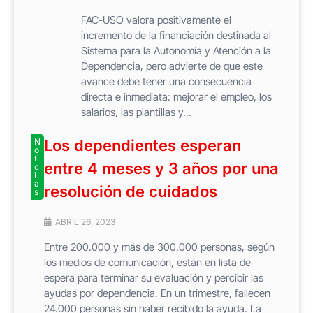
FAC-USO valora positivamente el
incremento de la financiación destinada al
Sistema para la Autonomía y Atención a la
Dependencia, pero advierte de que este
avance debe tener una consecuencia
directa e inmediata: mejorar el empleo, los
salarios, las plantillas y...
N
Los dependientes esperan
o
ti
entre 4 meses y 3 años por una
c
i
a
resolución de cuidados
s
ABRIL 26, 2023
Entre 200.000 y más de 300.000 personas, según
los medios de comunicación, están en lista de
espera para terminar su evaluación y percibir las
ayudas por dependencia. En un trimestre, fallecen
24.000 personas sin haber recibido la ayuda. La