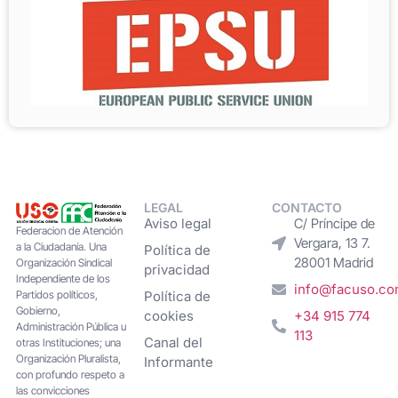
LEGAL
CONTACTO
Aviso legal
C/ Príncipe de
Federacion de Atención
Vergara, 13 7.
a la Ciudadanía. Una
Política de
28001 Madrid
Organización Sindical
privacidad
Independiente de los
info@facuso.c
Partidos políticos,
Política de
Gobierno,
cookies
+34 915 774
Administración Pública u
113
Canal del
otras Instituciones; una
Organización Pluralista,
Informante
con profundo respeto a
las convicciones