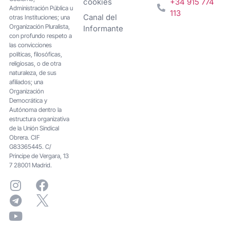
cookies
+34 915 774
Administración Pública u
113
Canal del
otras Instituciones; una
Organización Pluralista,
Informante
con profundo respeto a
las convicciones
políticas, filosóficas,
religiosas, o de otra
naturaleza, de sus
afiliados; una
Organización
Democrática y
Autónoma dentro la
estructura organizativa
de la Unión Sindical
Obrera. CIF
G83365445. C/
Principe de Vergara, 13
7 28001 Madrid.