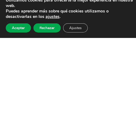
Utilizamos cookies para ofrecerte la mejor experiencia en nuestra
web.
Puedes aprender más sobre qué cookies utilizamos o
desactivarlas en los
ajustes
.
Aceptar
Rechazar
Ajustes