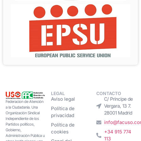
LEGAL
CONTACTO
Aviso legal
C/ Príncipe de
Federacion de Atención
Vergara, 13 7.
a la Ciudadanía. Una
Política de
28001 Madrid
Organización Sindical
privacidad
Independiente de los
info@facuso.c
Partidos políticos,
Política de
Gobierno,
cookies
+34 915 774
Administración Pública u
113