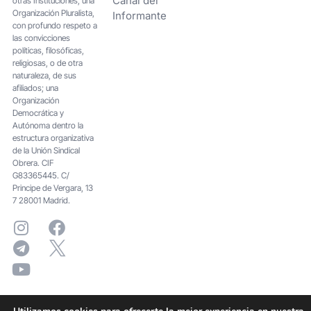
Canal del
otras Instituciones; una
Organización Pluralista,
Informante
con profundo respeto a
las convicciones
políticas, filosóficas,
religiosas, o de otra
naturaleza, de sus
afiliados; una
Organización
Democrática y
Autónoma dentro la
estructura organizativa
de la Unión Sindical
Obrera. CIF
G83365445. C/
Principe de Vergara, 13
7 28001 Madrid.