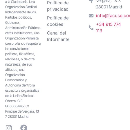
Vergara, 13 7.
a la Ciudadanía. Una
Política de
28001 Madrid
Organización Sindical
privacidad
Independiente de los
info@facuso.c
Partidos políticos,
Política de
Gobierno,
cookies
+34 915 774
Administración Pública u
113
Canal del
otras Instituciones; una
Organización Pluralista,
Informante
con profundo respeto a
las convicciones
políticas, filosóficas,
religiosas, o de otra
naturaleza, de sus
afiliados; una
Organización
Democrática y
Autónoma dentro la
estructura organizativa
de la Unión Sindical
Obrera. CIF
G83365445. C/
Principe de Vergara, 13
7 28001 Madrid.