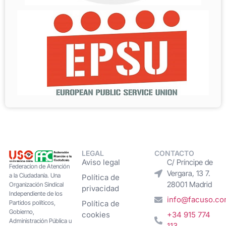
LEGAL
CONTACTO
Aviso legal
C/ Príncipe de
Federacion de Atención
Vergara, 13 7.
a la Ciudadanía. Una
Política de
28001 Madrid
Organización Sindical
privacidad
Independiente de los
info@facuso.c
Partidos políticos,
Política de
Gobierno,
cookies
+34 915 774
Administración Pública u
113