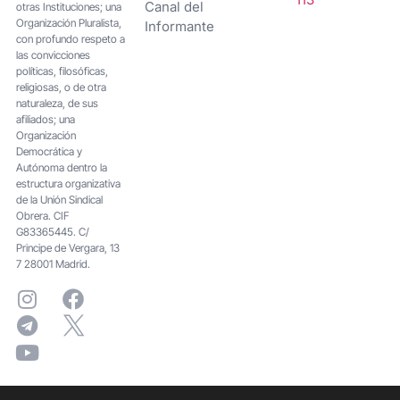
Canal del
otras Instituciones; una
Organización Pluralista,
Informante
con profundo respeto a
las convicciones
políticas, filosóficas,
religiosas, o de otra
naturaleza, de sus
afiliados; una
Organización
Democrática y
Autónoma dentro la
estructura organizativa
de la Unión Sindical
Obrera. CIF
G83365445. C/
Principe de Vergara, 13
7 28001 Madrid.