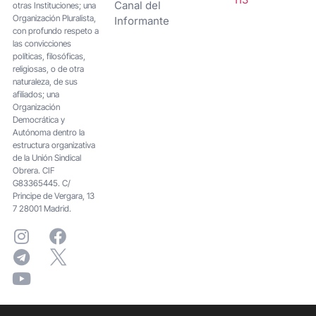
Canal del
otras Instituciones; una
Organización Pluralista,
Informante
con profundo respeto a
las convicciones
políticas, filosóficas,
religiosas, o de otra
naturaleza, de sus
afiliados; una
Organización
Democrática y
Autónoma dentro la
estructura organizativa
de la Unión Sindical
Obrera. CIF
G83365445. C/
Principe de Vergara, 13
7 28001 Madrid.