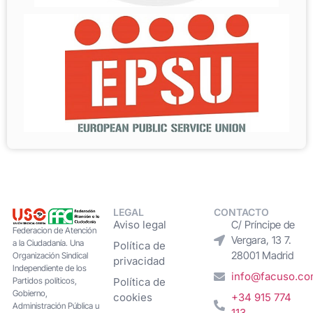
LEGAL
CONTACTO
Aviso legal
C/ Príncipe de
Federacion de Atención
Vergara, 13 7.
a la Ciudadanía. Una
Política de
28001 Madrid
Organización Sindical
privacidad
Independiente de los
info@facuso.c
Partidos políticos,
Política de
Gobierno,
cookies
+34 915 774
Administración Pública u
113