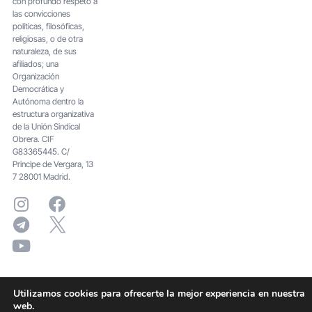
con profundo respeto a
las convicciones
políticas, filosóficas,
religiosas, o de otra
naturaleza, de sus
afiliados; una
Organización
Democrática y
Autónoma dentro la
estructura organizativa
de la Unión Sindical
Obrera. CIF
G83365445. C/
Principe de Vergara, 13
7 28001 Madrid.
Utilizamos cookies para ofrecerte la mejor experiencia en nuestra
web.