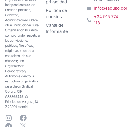
privacidad
Independiente de los
info@facuso.c
Partidos políticos,
Política de
Gobierno,
cookies
+34 915 774
Administración Pública u
113
Canal del
otras Instituciones; una
Organización Pluralista,
Informante
con profundo respeto a
las convicciones
políticas, filosóficas,
religiosas, o de otra
naturaleza, de sus
afiliados; una
Organización
Democrática y
Autónoma dentro la
estructura organizativa
de la Unión Sindical
Obrera. CIF
G83365445. C/
Principe de Vergara, 13
7 28001 Madrid.