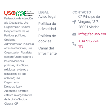
LEGAL
CONTACTO
Aviso legal
C/ Príncipe de
Federacion de Atención
Vergara, 13 7.
a la Ciudadanía. Una
Política de
28001 Madrid
Organización Sindical
privacidad
Independiente de los
info@facuso.c
Partidos políticos,
Política de
Gobierno,
cookies
+34 915 774
Administración Pública u
113
Canal del
otras Instituciones; una
Organización Pluralista,
Informante
con profundo respeto a
las convicciones
políticas, filosóficas,
religiosas, o de otra
naturaleza, de sus
afiliados; una
Organización
Democrática y
Autónoma dentro la
estructura organizativa
de la Unión Sindical
Obrera. CIF