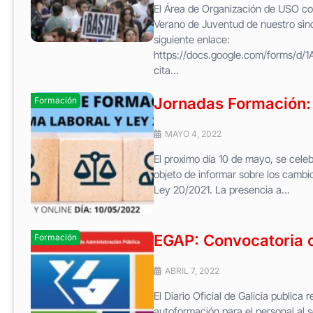
El Área de Organización de USO conf
Verano de Juventud de nuestro sind
siguiente enlace:
https://docs.google.com/forms/d
cita...
Jornadas Formación: 
Formación
MAYO 4, 2022
El proximo día 10 de mayo, se celeb
objeto de informar sobre los cambi
Ley 20/2021. La presencia a...
EGAP: Convocatoria 
Formación
ABRIL 7, 2022
El Diario Oficial de Galicia public
autoformación para el personal al se