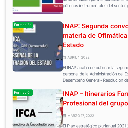
públicos instrumentales del sector p
INAP: Segunda convoc
Formación
materia de Ofimática
Estado
ABRIL 1, 2022
El INAP acaba de publicar la segun
personal de la Administración del 
Desempeño General- Resolución de 
INAP – Itinerarios F
Formación
Profesional del grupo
MARZO 17, 2022
El Plan estratégico plurianual 2021-