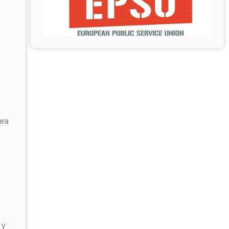
ara
 y