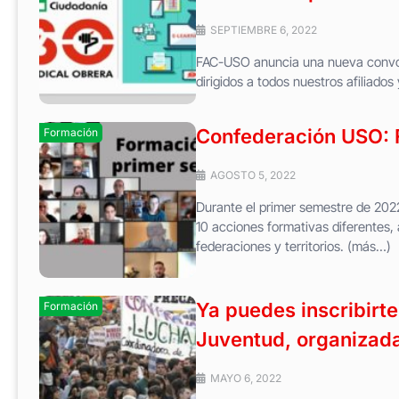
SEPTIEMBRE 6, 2022
FAC-USO anuncia una nueva convoca
dirigidos a todos nuestros afiliados
Confederación USO: F
Formación
AGOSTO 5, 2022
Durante el primer semestre de 20
10 acciones formativas diferentes,
federaciones y territorios. (más…)
Ya puedes inscribirte
Formación
Juventud, organizad
MAYO 6, 2022