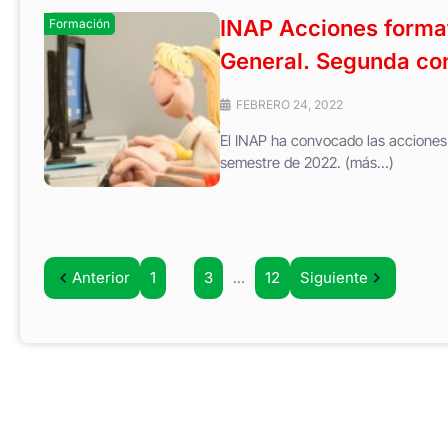
INAP Acciones forma
Formación
General. Segunda co
FEBRERO 24, 2022
El INAP ha convocado las accione
semestre de 2022. (más…)
Anterior
1
2
3
…
12
Siguiente