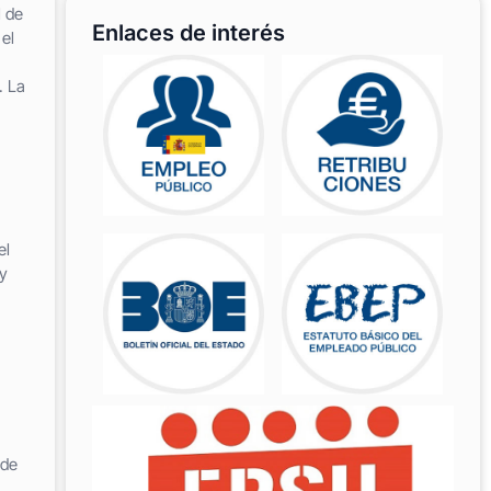
l de
Enlaces de interés
el
. La
el
y
 de