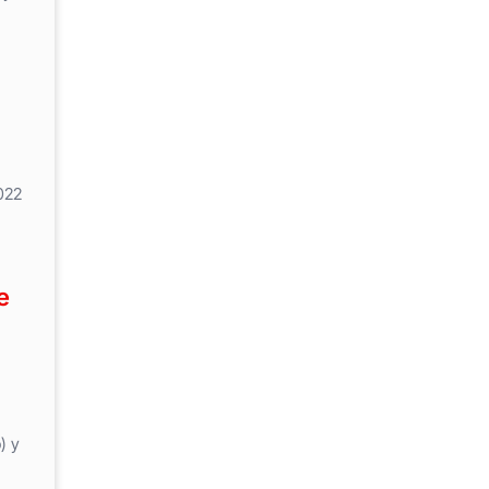
022
e
) y