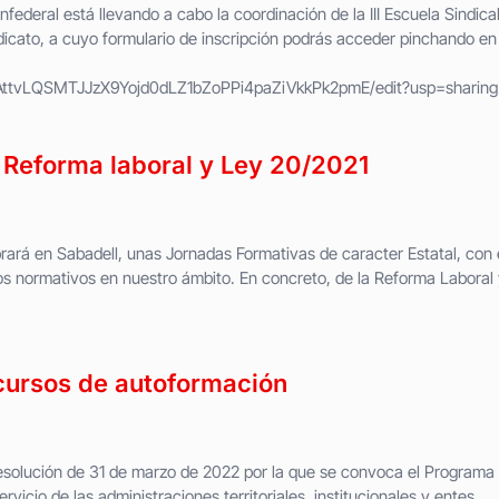
ederal está llevando a cabo la coordinación de la III Escuela Sindica
icato, a cuyo formulario de inscripción podrás acceder pinchando en 
/1AttvLQSMTJJzX9Yojd0dLZ1bZoPPi4paZiVkkPk2pmE/edit?usp=sharing
Reforma laboral y Ley 20/2021
rará en Sabadell, unas Jornadas Formativas de caracter Estatal, con 
os normativos en nuestro ámbito. En concreto, de la Reforma Laboral 
cursos de autoformación
a resolución de 31 de marzo de 2022 por la que se convoca el Programa
rvicio de las administraciones territoriales, institucionales y entes