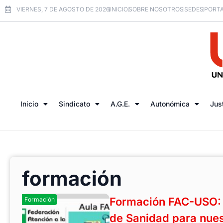
VIERNES, 7 DE AGOSTO DE 2026
INICIO
SOBRE NOSOTROS
SEDES
PORTA
Inicio
Sindicato
A.G.E.
Autonómica
Jus
formación
Formación FAC-USO: 
Formación
de Sanidad para nuest