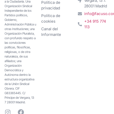
Vergara, 13 7.
a la Ciudadanía. Una
Política de
28001 Madrid
Organización Sindical
privacidad
Independiente de los
info@facuso.c
Partidos políticos,
Política de
Gobierno,
cookies
+34 915 774
Administración Pública u
113
Canal del
otras Instituciones; una
Organización Pluralista,
Informante
con profundo respeto a
las convicciones
políticas, filosóficas,
religiosas, o de otra
naturaleza, de sus
afiliados; una
Organización
Democrática y
Autónoma dentro la
estructura organizativa
de la Unión Sindical
Obrera. CIF
G83365445. C/
Principe de Vergara, 13
7 28001 Madrid.