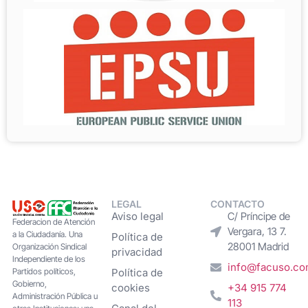
LEGAL
CONTACTO
Aviso legal
C/ Príncipe de
Federacion de Atención
Vergara, 13 7.
a la Ciudadanía. Una
Política de
28001 Madrid
Organización Sindical
privacidad
Independiente de los
info@facuso.c
Partidos políticos,
Política de
Gobierno,
cookies
+34 915 774
Administración Pública u
113