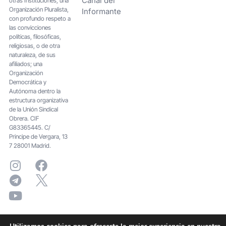
Canal del
otras Instituciones; una
Organización Pluralista,
Informante
con profundo respeto a
las convicciones
políticas, filosóficas,
religiosas, o de otra
naturaleza, de sus
afiliados; una
Organización
Democrática y
Autónoma dentro la
estructura organizativa
de la Unión Sindical
Obrera. CIF
G83365445. C/
Principe de Vergara, 13
7 28001 Madrid.