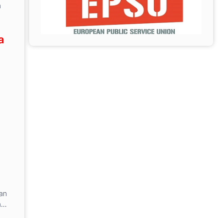
a
a
an
...