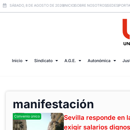
SÁBADO, 8 DE AGOSTO DE 2026
INICIO
SOBRE NOSOTROS
SEDES
PORTA
Inicio
Sindicato
A.G.E.
Autonómica
Jus
manifestación
Sevilla responde en l
Convenio único
exigir salarios dignos