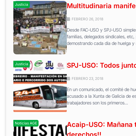
Multitudinaria manife
Justicia
FEBRERO 26, 2018
Desde FAC-USO y SPJ-USO simpleme
familias, delegados sindicales, etc,
demostrando cada día de huelga y 
SPJ-USO: Todos junto
Justicia
FEBRERO 23, 2018
En un comunicado, el comité de huel
acusado a la Xunta de Galicia de es
trabajadores son los primeros...
Acaip-USO: Mañana to
Noticias AGE
derechos!!