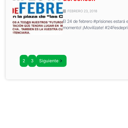
FEBRERO 23, 2018
El 24 de febrero #prisiones estará 
momento! ¡Movilízate! #24Fesdepr
1
2
3
Siguiente