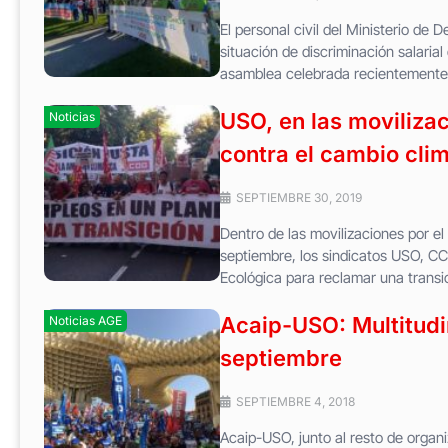
El personal civil del Ministerio de 
situación de discriminación salaria
asamblea celebrada recientemente,
USO, en las movilizac
Noticias
contra el cambio cli
SEPTIEMBRE 30, 2019
Dentro de las movilizaciones por e
septiembre, los sindicatos USO, CC
Ecológica para reclamar una transic
Acaip-USO: Multitudin
Noticias AGE
septiembre
SEPTIEMBRE 4, 2018
Acaip-USO, junto al resto de organi