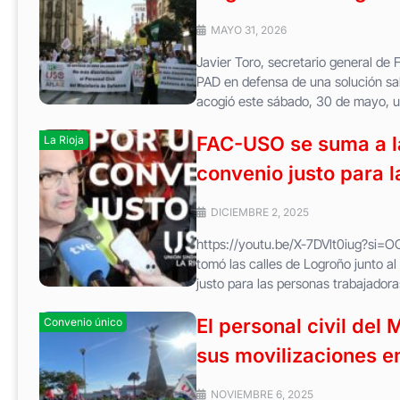
MAYO 31, 2026
Javier Toro, secretario general 
PAD en defensa de una solución salar
acogió este sábado, 30 de mayo, u
FAC-USO se suma a la
La Rioja
convenio justo para l
DICIEMBRE 2, 2025
https://youtu.be/X-7DVlt0iug?si=
tomó las calles de Logroño junto al
justo para las personas trabajadoras
El personal civil del 
Convenio único
sus movilizaciones e
NOVIEMBRE 6, 2025