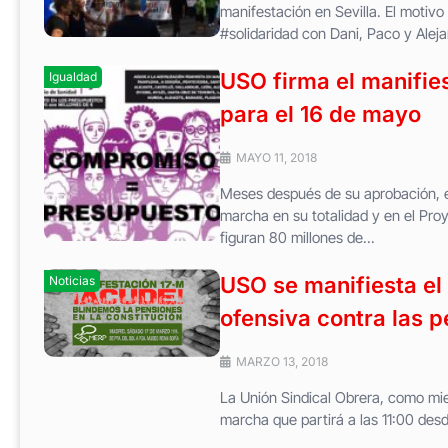
manifestación en Sevilla. El motivo
#solidaridad con Dani, Paco y Aleja
USO firma el manifie
Igualdad
para el 16 de mayo
MAYO 11, 2018
Meses después de su aprobación, el
marcha en su totalidad y en el Pro
figuran 80 millones de...
USO se manifiesta el
Noticias
ofensiva contra las 
MARZO 13, 2018
La Unión Sindical Obrera, como mi
marcha que partirá a las 11:00 desde