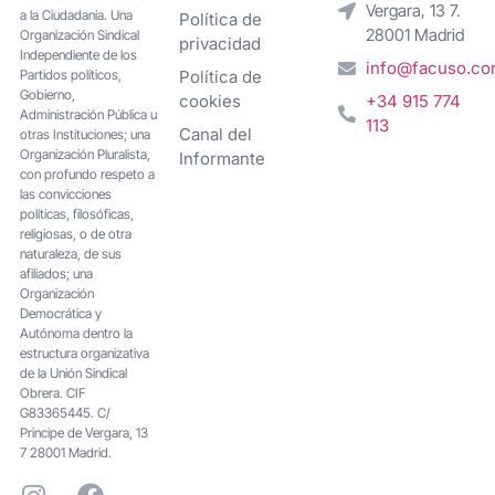
Vergara, 13 7.
a la Ciudadanía. Una
Política de
28001 Madrid
Organización Sindical
privacidad
Independiente de los
info@facuso.c
Partidos políticos,
Política de
Gobierno,
cookies
+34 915 774
Administración Pública u
113
Canal del
otras Instituciones; una
Organización Pluralista,
Informante
con profundo respeto a
las convicciones
políticas, filosóficas,
religiosas, o de otra
naturaleza, de sus
afiliados; una
Organización
Democrática y
Autónoma dentro la
estructura organizativa
de la Unión Sindical
Obrera. CIF
G83365445. C/
Principe de Vergara, 13
7 28001 Madrid.