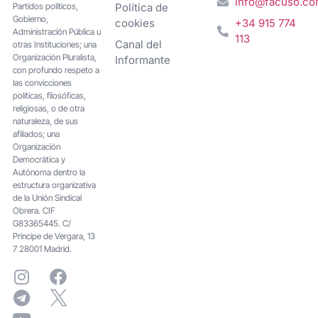
info@facuso.c
Partidos políticos,
Política de
Gobierno,
cookies
+34 915 774
Administración Pública u
113
Canal del
otras Instituciones; una
Organización Pluralista,
Informante
con profundo respeto a
las convicciones
políticas, filosóficas,
religiosas, o de otra
naturaleza, de sus
afiliados; una
Organización
Democrática y
Autónoma dentro la
estructura organizativa
de la Unión Sindical
Obrera. CIF
G83365445. C/
Principe de Vergara, 13
7 28001 Madrid.