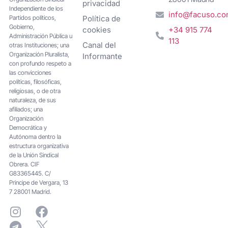
privacidad
Independiente de los
info@facuso.c
Partidos políticos,
Política de
Gobierno,
cookies
+34 915 774
Administración Pública u
113
Canal del
otras Instituciones; una
Organización Pluralista,
Informante
con profundo respeto a
las convicciones
políticas, filosóficas,
religiosas, o de otra
naturaleza, de sus
afiliados; una
Organización
Democrática y
Autónoma dentro la
estructura organizativa
de la Unión Sindical
Obrera. CIF
G83365445. C/
Principe de Vergara, 13
7 28001 Madrid.